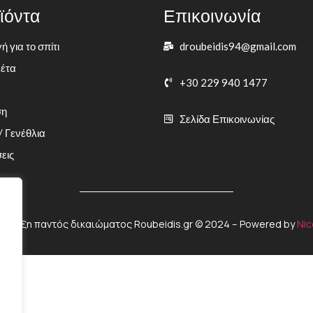
ϊόντα
Επικοινωνία
 για το σπίτι
droubeidis94@gmail.com
έτα
+30 229 940 1477
ση
Σελίδα Επικοινωνίας
/ Γενέθλια
εις
ιφύλαξη παντός δικαιώματος Roubeidis.gr © 2024 – Powered by
Nic