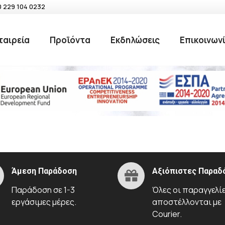
0 229 104 0232
ταιρεία
Προϊόντα
Εκδηλώσεις
Επικοινων
Άμεση Παράδοση
Αξιόπιστες Παραδ
Παράδοση σε 1-3
Όλες οι παραγγελί
εργάσιμες μέρες.
αποστέλλονται με
Courier.