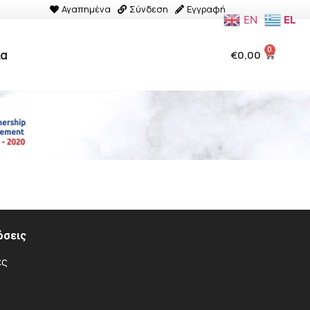
Αγαπημένα
Σύνδεση
Εγγραφή
EN
EL
0
ία
€
0,00
όσεις
ες