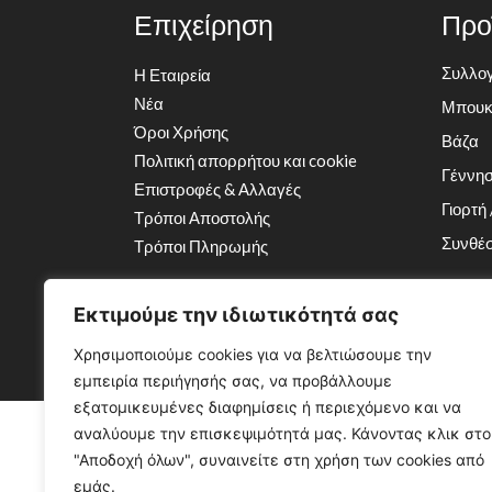
Επιχείρηση
Προ
Συλλογή
Η Εταιρεία
Νέα
Μπουκ
Όροι Χρήσης
Βάζα
Πολιτική απορρήτου και cookie
Γέννη
Επιστροφές & Αλλαγές
Γιορτή 
Τρόποι Αποστολής
Συνθέσ
Τρόποι Πληρωμής
Εκτιμούμε την ιδιωτικότητά σας
Με την επ
Χρησιμοποιούμε cookies για να βελτιώσουμε την
εμπειρία περιήγησής σας, να προβάλλουμε
εξατομικευμένες διαφημίσεις ή περιεχόμενο και να
αναλύουμε την επισκεψιμότητά μας. Κάνοντας κλικ στο
"Αποδοχή όλων", συναινείτε στη χρήση των cookies από
εμάς.